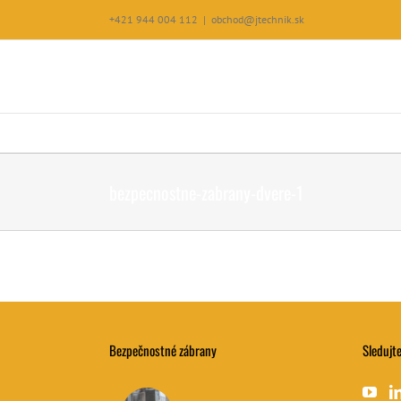
Skip
+421 944 004 112
|
obchod@jtechnik.sk
to
content
bezpecnostne-zabrany-dvere-1
Bezpečnostné zábrany
Sledujte