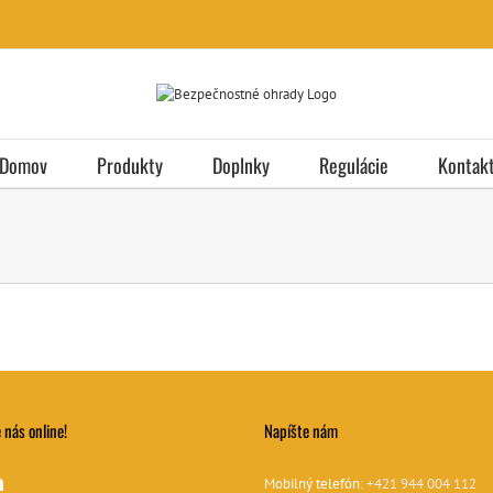
Domov
Produkty
Doplnky
Regulácie
Kontak
 nás online!
Napíšte nám
Mobilný telefón:
+421 944 004 112