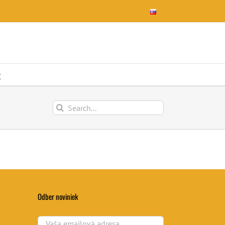
t
Výsledky
vyhľadávania
pre:
Odber noviniek