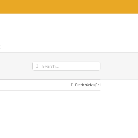
t
Výsledky
vyhľadávania
pre:
Predchádzajúci