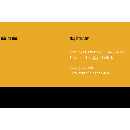
 nás online!
Napíšte nám
Mobilný telefón:
+421 944 004 112
Email:
obchod@jtechnik.sk
Súbory cookies
Spravovať súhlas cookies