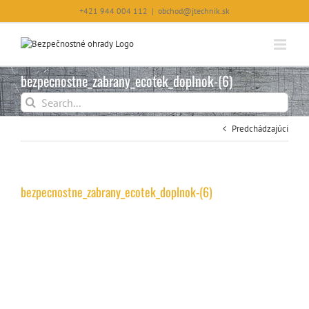
Skip
+421 944 004 112
|
obchod@jtechnik.sk
to
content
bezpecnostne_zabrany_ecotek_doplnok-(6)
Výsledky
vyhľadávania
pre:
Predchádzajúci
bezpecnostne_zabrany_ecotek_doplnok-(6)